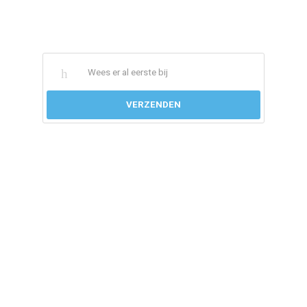
gaat.
Vul daarom uw e-mailadres in in onderstaand veld.
VERZENDEN